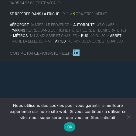
04 95 04 95 63 (BOITE VOCALE)
SE REPÉRER DANS LA FRICHE
:
R+1 >
9
TRAVERSE INFINIE
AÉROPORT
: MARSEILLE PROVENCE –
AUTOROUTE
: A7 OU A55 –
PARKING
: GARDÉ DANS LA FRICHE (1ÈRE HEURE ET DEMI GRATUITE)
–
MÉTROS
: M1 & M2 GARE ST CHARLES –
BUS
: 49 OU 56 –
ARRÊT
:
FRICHE LA BELLE DE MAI –
À PIED
: 15 MIN DE LA GARE ST CHARLES
CONTACT(AT)LEMON-STORIES.FR
Nous utilisons des cookies pour vous garantir la meilleure
expérience sur notre site web. Si vous continuez à utiliser ce
site, nous supposerons que vous en êtes satisfait.
OK