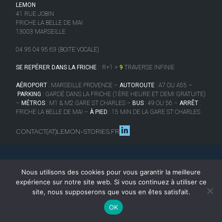
LEMON
41 RUE JOBIN
FRICHE LA BELLE DE MAI
13003 MARSEILLE
04 95 04 95 63 (BOITE VOCALE)
SE REPÉRER DANS LA FRICHE
:
R+1 >
9
TRAVERSE INFINIE
AÉROPORT
: MARSEILLE PROVENCE –
AUTOROUTE
: A7 OU A55 –
PARKING
: GARDÉ DANS LA FRICHE (1ÈRE HEURE ET DEMI GRATUITE)
–
MÉTROS
: M1 & M2 GARE ST CHARLES –
BUS
: 49 OU 56 –
ARRÊT
:
FRICHE LA BELLE DE MAI –
À PIED
: 15 MIN DE LA GARE ST CHARLES
CONTACT(AT)LEMON-STORIES.FR
Nous utilisons des cookies pour vous garantir la meilleure
expérience sur notre site web. Si vous continuez à utiliser ce
site, nous supposerons que vous en êtes satisfait.
OK