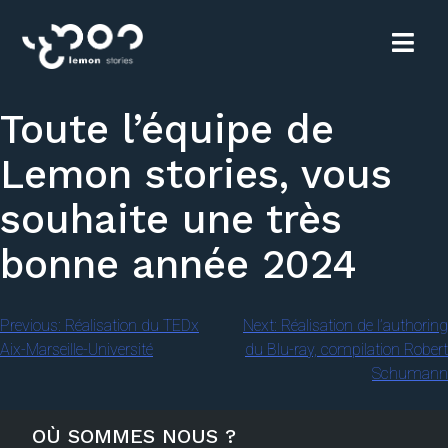
Toute l’équipe de
Lemon stories, vous
souhaite une très
bonne année 2024
Previous:
Réalisation du TEDx
Next:
Réalisation de l’authoring
Aix-Marseille-Université
du Blu-ray, compilation Robert
Schumann
OÙ SOMMES NOUS ?