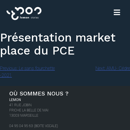
Présentation market
place du PCE
Previous:
Le sans fourchette
Next:
AMU- Cédre
-2021
OÙ SOMMES NOUS ?
LEMON
41 RUE JOBIN
FRICHE LA BELLE DE MAI
13003 MARSEILLE
04 95 04 95 63 (BOITE VOCALE)