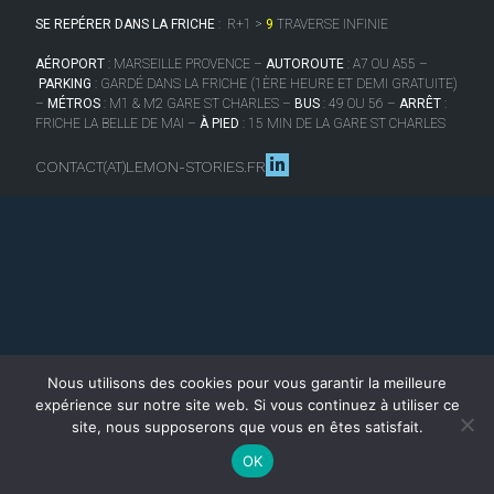
SE REPÉRER DANS LA FRICHE
:
R+1 >
9
TRAVERSE INFINIE
AÉROPORT
: MARSEILLE PROVENCE –
AUTOROUTE
: A7 OU A55 –
PARKING
: GARDÉ DANS LA FRICHE (1ÈRE HEURE ET DEMI GRATUITE)
–
MÉTROS
: M1 & M2 GARE ST CHARLES –
BUS
: 49 OU 56 –
ARRÊT
:
FRICHE LA BELLE DE MAI –
À PIED
: 15 MIN DE LA GARE ST CHARLES
CONTACT(AT)LEMON-STORIES.FR
Nous utilisons des cookies pour vous garantir la meilleure
expérience sur notre site web. Si vous continuez à utiliser ce
site, nous supposerons que vous en êtes satisfait.
OK