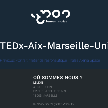
TEDx-Aix-Marseille-Un
Previous:
Portrait métier de l’aéronautique Thales Alenia Space
OÙ SOMMES NOUS ?
LEMON
41 RUE JOBIN
FRICHE LA BELLE DE MAI
13003 MARSEILLE
04 95 04 95 63 (BOITE VOCALE)