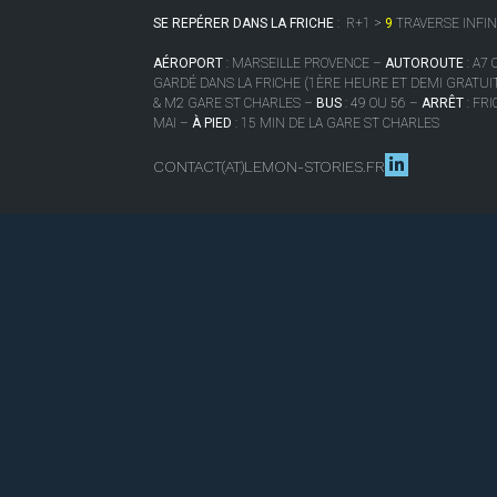
SE REPÉRER DANS LA FRICHE
:
R+1 >
9
TRAVERSE INFIN
AÉROPORT
: MARSEILLE PROVENCE –
AUTOROUTE
: A7
GARDÉ DANS LA FRICHE (1ÈRE HEURE ET DEMI GRATUI
& M2 GARE ST CHARLES –
BUS
: 49 OU 56 –
ARRÊT
: FRI
MAI –
À PIED
: 15 MIN DE LA GARE ST CHARLES
CONTACT(AT)LEMON-STORIES.FR