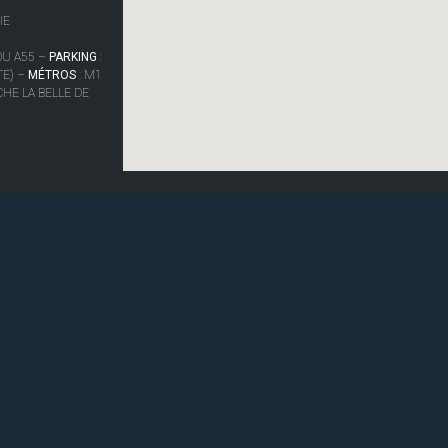
IE
 OU A55 –
PARKING
:
TE) –
MÉTROS
: M1
CHE LA BELLE DE