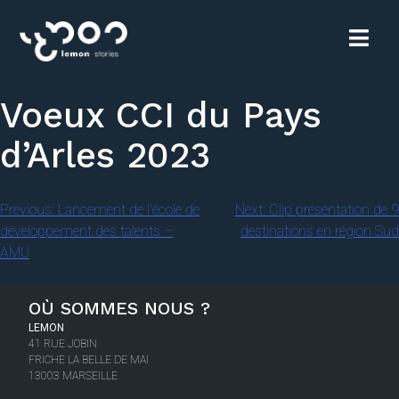
Voeux CCI du Pays
d’Arles 2023
Previous:
Lancement de l’école de
Next:
Clip présentation de 9
développement des talents –
destinations en région Sud
AMU
OÙ SOMMES NOUS ?
LEMON
41 RUE JOBIN
FRICHE LA BELLE DE MAI
13003 MARSEILLE