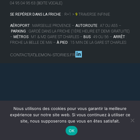
04 95 04 95 63 (BOITE VOCALE)
SE REPÉRER DANS LA FRICHE
:
R+1 >
9
TRAVERSE INFINIE
AÉROPORT
: MARSEILLE PROVENCE –
AUTOROUTE
: A7 OU A55 –
PARKING
: GARDÉ DANS LA FRICHE (1ÈRE HEURE ET DEMI GRATUITE)
–
MÉTROS
: M1 & M2 GARE ST CHARLES –
BUS
: 49 OU 56 –
ARRÊT
:
FRICHE LA BELLE DE MAI –
À PIED
: 15 MIN DE LA GARE ST CHARLES
CONTACT(AT)LEMON-STORIES.FR
Nous utilisons des cookies pour vous garantir la meilleure
expérience sur notre site web. Si vous continuez à utiliser ce
site, nous supposerons que vous en êtes satisfait.
OK